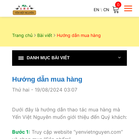
0
EN
\
CN
Trang chủ
Bài viết
Hướng dẫn mua hàng
DANH MỤC BÀI VIẾT
Hướng dẫn mua hàng
Thứ hai - 19/08/2024 03:07
Dưới đây là hướng dẫn thao tác mua hàng mà
Yến Việt Nguyên muốn giới thiệu đến Quý khách:
Bước 1:
Truy cập website “yenvietnguyen.com”