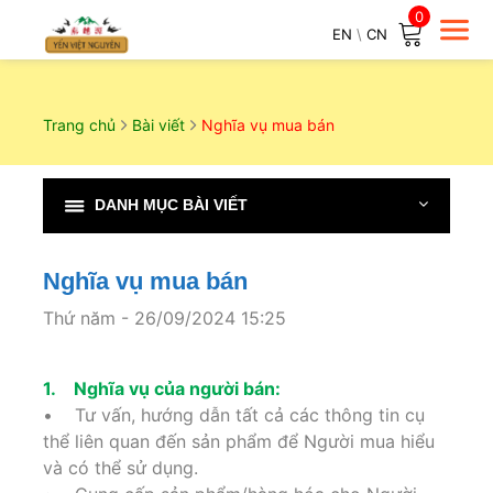
0
EN
\
CN
Trang chủ
Bài viết
Nghĩa vụ mua bán
DANH MỤC BÀI VIẾT
Nghĩa vụ mua bán
Thứ năm - 26/09/2024 15:25
1. Nghĩa vụ của người bán:
• Tư vấn, hướng dẫn tất cả các thông tin cụ
thể liên quan đến sản phẩm để Người mua hiểu
và có thể sử dụng.